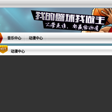
音乐中心
动漫中心
动漫中心