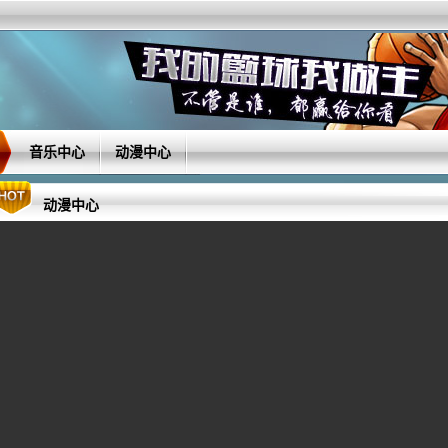
音乐中心
动漫中心
动漫中心